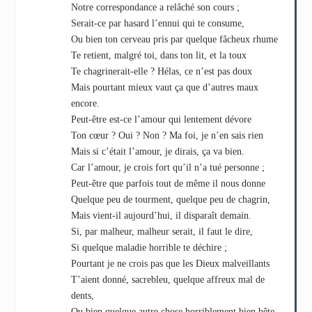
Notre correspondance a relâché son cours ;
Serait-ce par hasard l’ennui qui te consume,
Ou bien ton cerveau pris par quelque fâcheux rhume
Te retient, malgré toi, dans ton lit, et la toux
Te chagrinerait-elle ? Hélas, ce n’est pas doux
Mais pourtant mieux vaut ça que d’autres maux
encore.
Peut-être est-ce l’amour qui lentement dévore
Ton cœur ? Oui ? Non ? Ma foi, je n’en sais rien
Mais si c’était l’amour, je dirais, ça va bien.
Car l’amour, je crois fort qu’il n’a tué personne ;
Peut-être que parfois tout de même il nous donne
Quelque peu de tourment, quelque peu de chagrin,
Mais vient-il aujourd’hui, il disparaît demain.
Si, par malheur, malheur serait, il faut le dire,
Si quelque maladie horrible te déchire ;
Pourtant je ne crois pas que les Dieux malveillants
T’aient donné, sacrebleu, quelque affreux mal de
dents,
Ou bien quelque autre chose horriblement bien bête