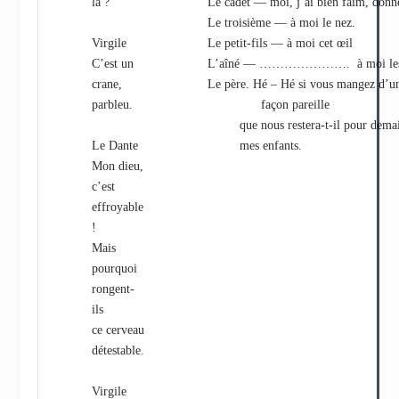
là ?
Le cadet — moi, j’ai bien faim, donne
Le troisième — à moi le nez.
Virgile
Le petit-fils — à moi cet œil
C’est un
L’aîné — …………………. à moi les 
crane,
Le père. Hé – Hé si vous mangez d’u
parbleu.
façon pareille
que nous restera-t-il pour dema
Le Dante
mes enfants.
Mon dieu,
c’est
effroyable
!
Mais
pourquoi
rongent-
ils
ce cerveau
détestable.
Virgile