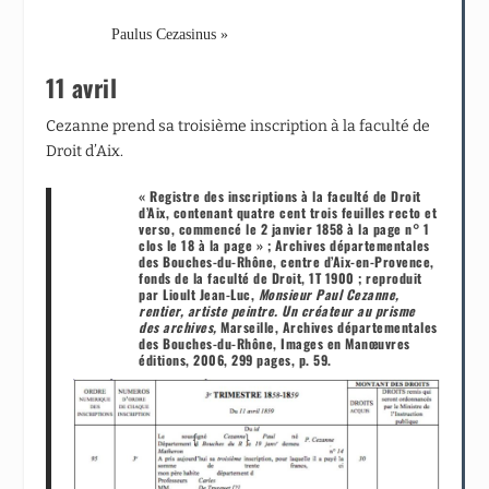
Paulus Cezasinus »
11 avril
Cezanne prend sa troisième inscription à la faculté de
Droit d’Aix.
« Registre des inscriptions à la faculté de Droit
d’Aix, contenant quatre cent trois feuilles recto et
verso, commencé le 2 janvier 1858 à la page n° 1
clos le 18 à la page » ; Archives départementales
des Bouches-du-Rhône, centre d’Aix-en-Provence,
fonds de la faculté de Droit, 1T 1900 ; reproduit
par Lioult Jean-Luc,
Monsieur Paul Cezanne,
rentier, artiste peintre. Un créateur au prisme
des archives,
Marseille, Archives départementales
des Bouches-du-Rhône, Images en Manœuvres
éditions, 2006, 299 pages, p. 59.