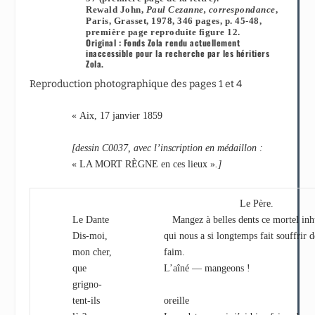
Rewald John,
Paul Cezanne, correspondance
,
Paris, Grasset, 1978, 346 pages, p. 45-48,
première page reproduite figure 12.
Original : Fonds Zola rendu actuellement
inaccessible pour la recherche par les héritiers
Zola.
Reproduction photographique des pages 1 et 4
« Aix, 17 janvier 1859
[dessin C0037, avec l’inscription en médaillon :
« LA MORT RÈGNE en ces lieux »
.]
Le Père.
Le Dante
Mangez à belles dents ce mortel in
Dis-moi,
qui nous a si longtemps fait souffrir d
mon cher,
faim.
que
L’aîné — mangeons !
grigno-
tent-ils
oreille