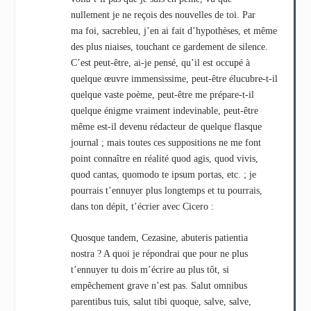
nullement je ne reçois des nouvelles de toi. Par
ma foi, sacrebleu, j’en ai fait d’hypothèses, et même
des plus niaises, touchant ce gardement de silence.
C’est peut-être, ai-je pensé, qu’il est occupé à
quelque œuvre immensissime, peut-être élucubre-t-il
quelque vaste poème, peut-être me prépare-t-il
quelque énigme vraiment indevinable, peut-être
même est-il devenu rédacteur de quelque flasque
journal ; mais toutes ces suppositions ne me font
point connaître en réalité quod agis, quod vivis,
quod cantas, quomodo te ipsum portas, etc. ; je
pourrais t’ennuyer plus longtemps et tu pourrais,
dans ton dépit, t’écrier avec Cicero :
Quosque tandem, Cezasine, abuteris patientia
nostra ? A quoi je répondrai que pour ne plus
t’ennuyer tu dois m’écrire au plus tôt, si
empêchement grave n’est pas. Salut omnibus
parentibus tuis, salut tibi quoque, salve, salve,