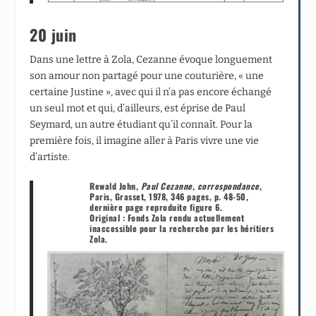
20 juin
Dans une lettre à Zola, Cezanne évoque longuement
son amour non partagé pour une couturière, « une
certaine Justine », avec qui il n’a pas encore échangé
un seul mot et qui, d’ailleurs, est éprise de Paul
Seymard, un autre étudiant qu’il connaît. Pour la
première fois, il imagine aller à Paris vivre une vie
d’artiste.
Rewald John,
Paul Cezanne, correspondance
,
Paris, Grasset, 1978, 346 pages, p. 48-50,
dernière page reproduite figure 6.
Original : Fonds Zola rendu actuellement
inaccessible pour la recherche par les héritiers
Zola.