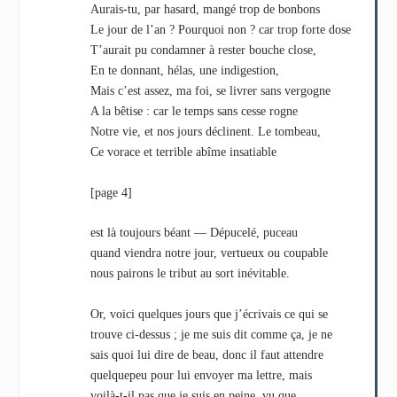
Aurais-tu, par hasard, mangé trop de bonbons
Le jour de l’an ? Pourquoi non ? car trop forte dose
T’aurait pu condamner à rester bouche close,
En te donnant, hélas, une indigestion,
Mais c’est assez, ma foi, se livrer sans vergogne
A la bêtise : car le temps sans cesse rogne
Notre vie, et nos jours déclinent. Le tombeau,
Ce vorace et terrible abîme insatiable
[page 4]
est là toujours béant — Dépucelé, puceau
quand viendra notre jour, vertueux ou coupable
nous pairons le tribut au sort inévitable.
Or, voici quelques jours que j’écrivais ce qui se
trouve ci-dessus ; je me suis dit comme ça, je ne
sais quoi lui dire de beau, donc il faut attendre
quelquepeu pour lui envoyer ma lettre, mais
voilà-t-il pas que je suis en peine, vu que