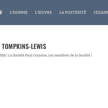
A
L’HOMME
L’ŒUVRE
LA POSTÉRITÉ
CEZANN
C
C
U
E
I
L
 TOMPKINS-LEWIS
2016
|
La Société Paul Cezanne
,
Les membres de la Société
|