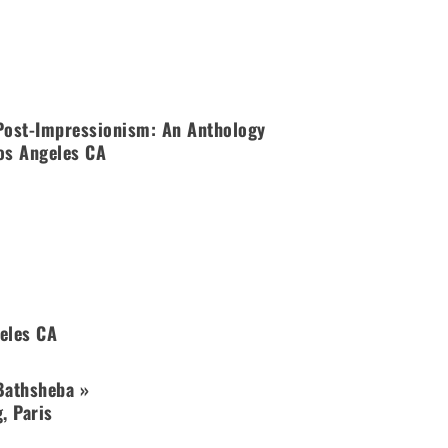
 Post-Impressionism: An Anthology
Los Angeles CA
geles CA
 Bathsheba »
, Paris