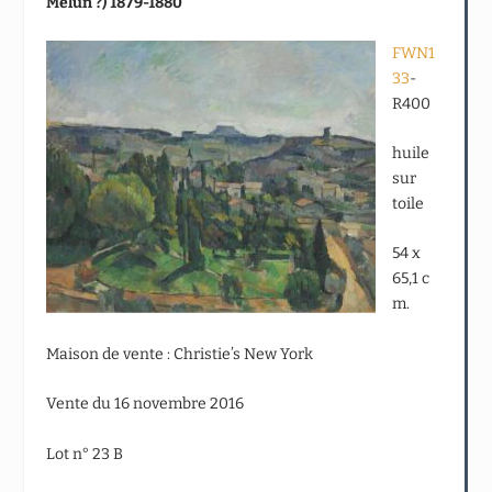
Melun ?) 1879-1880
FWN1
33
-
R400
huile
sur
toile
54 x
65,1 c
m.
Maison de vente : Christie’s New York
Vente du 16 novembre 2016
Lot n° 23 B