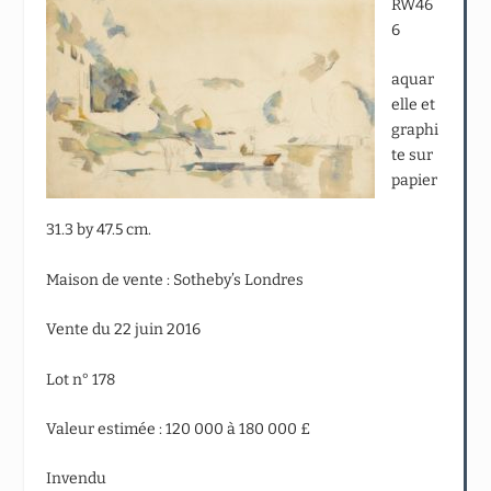
RW46
6
aquar
elle et
graphi
te sur
papier
31.3 by 47.5 cm.
Maison de vente : Sotheby’s Londres
Vente du 22 juin 2016
Lot n° 178
Valeur estimée : 120 000 à 180 000 £
Invendu