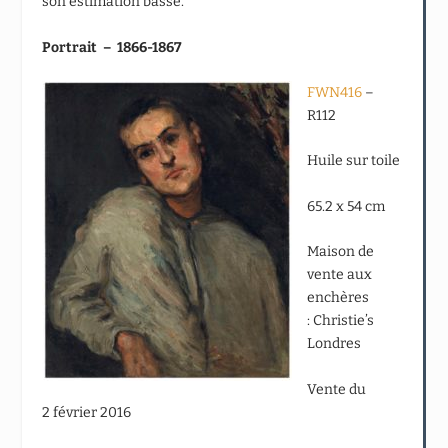
son estimation basse.
Portrait – 1866-1867
FWN416
–
R112
Huile sur toile
65.2 x 54 cm
Maison de
vente aux
enchères
: Christie’s
Londres
Vente du
2 février 2016