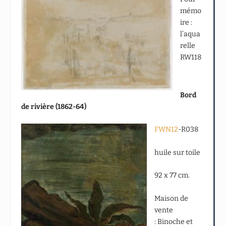
mémo
ire :
l’aqua
relle
RW118
Bord
de rivière (1862-64)
FWN12
-R038
huile sur toile
92 x 77 cm.
Maison de
vente
: Binoche et