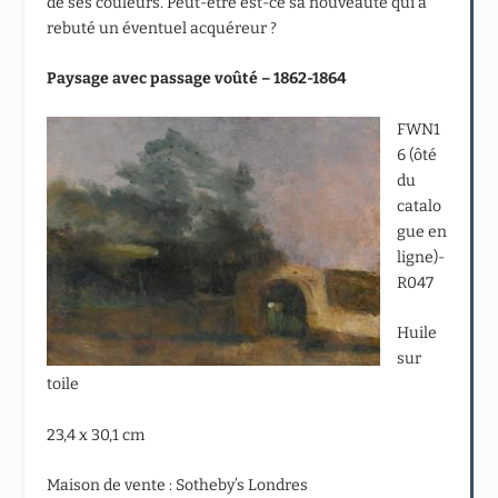
de ses couleurs. Peut-être est-ce sa nouveauté qui a
rebuté un éventuel acquéreur ?
Paysage avec passage voûté – 1862-1864
FWN1
6 (ôté
du
catalo
gue en
ligne)-
R047
Huile
sur
toile
23,4 x 30,1 cm
Maison de vente : Sotheby’s Londres