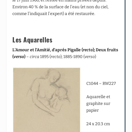
le 17 juin 1960, et restée en mains privées depuis.
Environ 40 % de la surface de l’eau (et non du ciel,
comme l’indiquait l’expert) a été restaurée.
Les Aquarelles
L’Amour et l’Amitié, d’aprés Pigalle (
recto
); Deux fruits
(
verso
)
–
circa
1895 (
recto
); 1885-1890 (
verso
)
C1044 – RW227
Aquarelle et
graphite sur
papier
24 x 20.3 cm