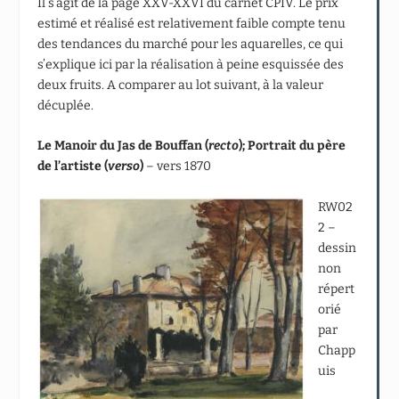
Il s’agit de la page XXV-XXVI du carnet CPIV. Le prix
estimé et réalisé est relativement faible compte tenu
des tendances du marché pour les aquarelles, ce qui
s’explique ici par la réalisation à peine esquissée des
deux fruits. A comparer au lot suivant, à la valeur
décuplée.
Le Manoir du Jas de Bouffan (
recto
); Portrait du père
de l’artiste (
verso
)
– vers 1870
RW02
2 –
dessin
non
répert
orié
par
Chapp
uis