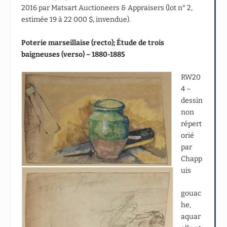
2016 par Matsart Auctioneers & Appraisers (lot n° 2,
estimée 19 à 22 000 $, invendue).
Poterie marseillaise (recto); Étude de trois
baigneuses (verso) – 1880-1885
RW20
4 –
dessin
non
répert
orié
par
Chapp
uis
gouac
he,
aquar