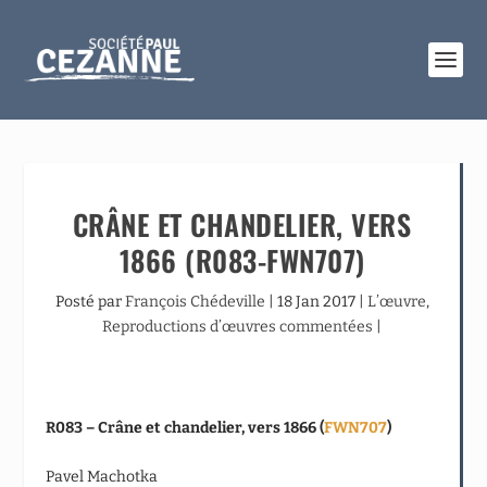
CRÂNE ET CHANDELIER, VERS
1866 (R083-FWN707)
Posté par
François Chédeville
|
18 Jan 2017
|
L’œuvre
,
Reproductions d’œuvres commentées
|
R083 – Crâne et chandelier, vers 1866 (
FWN707
)
Pavel Machotka