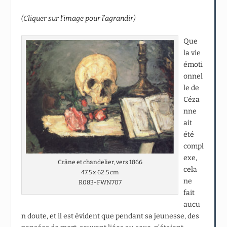
(Cliquer sur l’image pour l’agrandir)
Que
la vie
émoti
onnel
le de
Céza
nne
ait
été
compl
exe,
Crâne et chandelier, vers 1866
cela
47.5 x 62.5 cm
ne
R083-FWN707
fait
aucu
n doute, et il est évident que pendant sa jeunesse, des