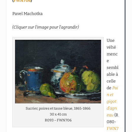
(
FWN706
)
Pavel Machotka
(Cliquer sur l’image pour l’agrandir)
Une
véhé
menc
e
sembl
able à
celle
de
Pai
n et
gigot
d’agn
Sucrier, poires et tasse bleue, 1865-1866
30 x 41 cm
eau
(R
R093 – FWN706
080-
FWN7