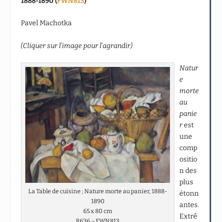
1888-1890 (
FWN813
)
Pavel Machotka
(Cliquer sur l’image pour l’agrandir)
Natur
e
morte
au
panie
r
est
une
comp
ositio
n des
plus
La Table de cuisine ; Nature morte au panier, 1888-
étonn
1890
antes.
65 x 80 cm
Extrê
R636 – FWN813