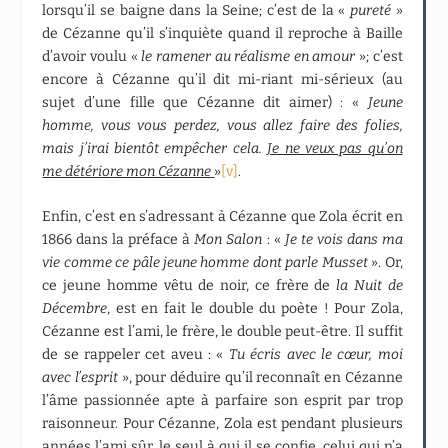
lorsqu’il se baigne dans la Seine; c’est de la «
pureté
»
de Cézanne qu’il s’inquiète quand il reproche à Baille
d’avoir voulu «
le ramener au réalisme en amour
»; c’est
encore à Cézanne qu’il dit mi-riant mi-sérieux (au
sujet d’une fille que Cézanne dit aimer) : «
Jeune
homme, vous vous perdez, vous allez faire des folies,
mais j’irai bientôt empêcher cela.
Je ne veux pas qu’on
me détériore mon Cézanne
»
[v]
.
Enfin, c’est en s’adressant à Cézanne que Zola écrit en
1866 dans la préface à
Mon Salon
: «
Je te vois dans ma
vie comme ce pâle jeune homme dont parle Musset
». Or,
ce jeune homme vêtu de noir, ce frère de
la Nuit de
Décembre
, est en fait le double du poète ! Pour Zola,
Cézanne est l’ami, le frère, le double peut-être. Il suffit
de se rappeler cet aveu : «
Tu écris avec le cœur, moi
avec l’esprit
», pour déduire qu’il reconnaît en Cézanne
l’âme passionnée apte à parfaire son esprit par trop
raisonneur. Pour Cézanne, Zola est pendant plusieurs
années l’ami sûr, le seul à qui il se confie, celui qui n’a