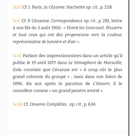
[xiv]
Cf. J. Paris, in
Cézanne
, Hachette
op. cit.
, p. 228.
[xv]
Cf. P. Cézanne,
Correspondance op. cit.
, p. 281, lettre
à son fils du 3 août 1906 : «
Vivent les Goncourt, Pissarro
et tout ceux qui ont des propensions vers la couleur,
représentative de lumière et d’air
».
[xvi]
Parlant des impressionnistes dans un article qu’il
publie le 19 avril 1877 dans
Le Sémaphore de Marseille,
Zola constate que Cézanne est « à coup sûr le plus
grand coloriste du groupe » ; mais dans son
Salon
de
1896, dix ans après la parution de
L’Oeuvre
, il le
considère comme « un grand peintre avorté ».
[xvii]
Cf.
Oeuvres Complètes
,
op. cit.
, p. 634.