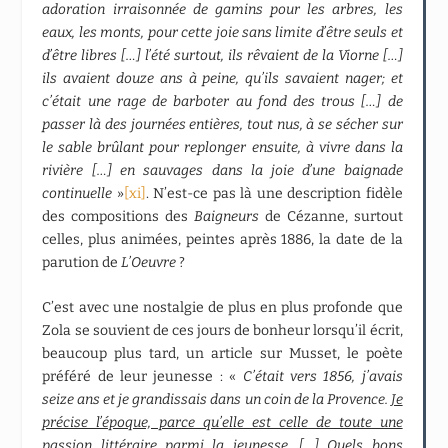
adoration irraisonnée de gamins pour les arbres, les
eaux, les monts, pour cette joie sans limite d’être seuls et
d’être libres […] l’été surtout, ils rêvaient de la Viorne […]
ils avaient douze ans à peine, qu’ils savaient nager; et
c’était une rage de barboter au fond des trous […] de
passer là des journées entières, tout nus, à se sécher sur
le sable brûlant pour replonger ensuite, à vivre dans la
rivière […] en sauvages dans la joie d’une baignade
continuelle
»
[xi]
. N’est-ce pas là une description fidèle
des compositions des
Baigneurs
de Cézanne, surtout
celles, plus animées, peintes après 1886, la date de la
parution de
L’Oeuvre
?
C’est avec une nostalgie de plus en plus profonde que
Zola se souvient de ces jours de bonheur lorsqu’il écrit,
beaucoup plus tard, un article sur Musset, le poète
préféré de leur jeunesse : «
C’était vers 1856, j’avais
seize ans et je grandissais dans un coin de la Provence.
Je
précise l’époque, parce qu’elle est celle de toute une
passion littéraire parmi la jeunesse
. […] Quels bons