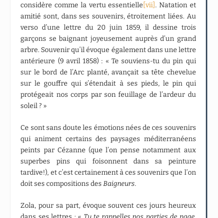
considère comme la vertu essentielle
[vii]
. Natation et
amitié sont, dans ses souvenirs, étroitement liées. Au
verso d’une lettre du 20 juin 1859, il dessine trois
garçons se baignant joyeusement auprès d’un grand
arbre. Souvenir qu’il évoque également dans une lettre
antérieure (9 avril 1858) : « Te souviens-tu du pin qui
sur le bord de l’Arc planté, avançait sa tête chevelue
sur le gouffre qui s’étendait à ses pieds, le pin qui
protégeait nos corps par son feuillage de l’ardeur du
soleil ? »
Ce sont sans doute les émotions nées de ces souvenirs
qui animent certains des paysages méditerranéens
peints par Cézanne (que l’on pense notamment aux
superbes pins qui foisonnent dans sa peinture
tardive!), et c’est certainement à ces souvenirs que l’on
doit ses compositions des
Baigneurs
.
Zola, pour sa part, évoque souvent ces jours heureux
dans ses lettres : «
Tu te rappelles nos parties de nage,