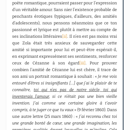
poète romantique, pourraient passer pour l’expression
d’un véritable amour. Sans nier l’existence probable de
penchants érotiques (typiques, d’ailleurs, des amitiés
d’adolescents), nous pensons néanmoins que ce ton
passionné et lyrique est plutôt à mettre au compte de
ses inclinations littéraires
[ii]
. Il n’en est pas moins vrai
que Zola était très anxieux de sauvegarder cette
amitié si importante pour lui et peut-être espérait-il,
en exprimant expressément ses sentiments, renforcer
ceux de Cézanne à son égard
[iii]
. Pour prouver
combien l’amitié de Cézanne lui est chère, il trace de
son ami un portrait romantique à souhait : «
Je me vois
entouré d’êtres si insignifiants […] que j’ai le plaisir de te
connaître,
toi qui n’es pas de notre siècle, toi qui
inventerais l’amour
, si ce n’était pas une bien vieille
invention. J’ai comme une certaine gloire à t’avoir
compris, à te juger ce que tu vaux
» (9 février 1860). Dans
une autre lettre (25 mars 1860) : «
J’ai reconnu chez toi
une grande bonté de cœur, une grande imagination, les
premières qualités devant lesquelles je m’incline. Cela