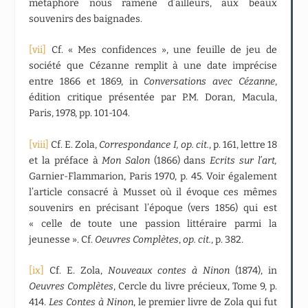
métaphore nous ramène d’ailleurs, aux beaux
souvenirs des baignades.
[vii]
Cf. « Mes confidences », une feuille de jeu de
société que Cézanne remplit à une date imprécise
entre 1866 et 1869, in
Conversations avec Cézanne
,
édition critique présentée par P.M. Doran, Macula,
Paris, 1978, pp. 101-104.
[viii]
Cf. E. Zola,
Correspondance I, op. cit.
, p. 161, lettre 18
et la préface à
Mon Salon
(1866) dans
Ecrits sur l’art,
Garnier-Flammarion, Paris 1970, p. 45. Voir également
l’article consacré à Musset où il évoque ces mêmes
souvenirs en précisant l’époque (vers 1856) qui est
« celle de toute une passion littéraire parmi la
jeunesse ». Cf.
Oeuvres Complètes
,
op. cit.
, p. 382.
[ix]
Cf. E. Zola,
Nouveaux contes à Ninon
(1874), in
Oeuvres Complètes
, Cercle du livre précieux, Tome 9, p.
414.
Les Contes à Ninon
, le premier livre de Zola qui fut