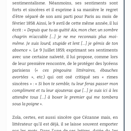
sentimentalisme. Néanmoins, ses sentiments sont
forts et sincères et il exprime à sa manière le regret
d’être séparé de son ami parti pour Paris au mois de
février 1858. Ainsi, le 9 avril de cette même année, il lui
écrit : «
Depuis que tu as quitté Aix, mon cher, un sombre
chagrin m’accable […] je ne me reconnais plus moi-
même. Je suis lourd, stupide et lent […] je gémis de ton
absence
». Le 9 Juillet 1859, exprimant ses sentiments
avec une certaine naïveté, il lui propose, comme lors
de leur première rencontre, de le protéger des lycéens
parisiens («
ces pingouins littéraires, ébauches
avortées
», etc.) qui ont osé critiqué ses « rimes
sincères » : «
Si bon te semble, tu leur feras passer mon
compliment et tu leur ajouteras que […] je suis ici à les
attendre tous […] à boxer le premier qui me tombera
sous la poigne
».
Zola, certes, est aussi sincère que Cézanne mais, en
littérateur qu’il est déjà, il se laisse souvent emporter
par les mots. Dans l’une de ses lettres, datée du 1er