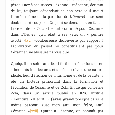
pères. Face à ces succès, Cézanne – méconnu, doutant
de lui, toujours dépendant de son père (qui meurt
l’année même de la parution de
L’Oeuvre
) – se sent
doublement coupable. On peut se demander, en fait, si
la célébrité de Zola et le fait, confirmé pour Cézanne
dans
L’Oeuvre
, qu’il était à ses yeux un « peintre
avorté »
[xvi]
(douloureuse découverte par rapport à
l’admiration du passé) ne constituaient pas pour
Cézanne une blessure narcissique.
Quoiqu’il en soit, l’amitié, si fertile en émotions et en
stimulants intellectuels et si liée au rêve d’une nature
idéale, lieu d’élection de l’harmonie et de la beauté, a
été un facteur primordial dans la formation et
l’évolution de Cézanne et de Zola. En ce qui concerne
Zola, dans un article publié en 1896 intitulé
« Peinture » il écrit : « J’avais grandi presque dans le
même berceau avec mon ami, mon frère, Paul
Cézanne »
[xvii]
. Quant à Cézanne, on connaît par