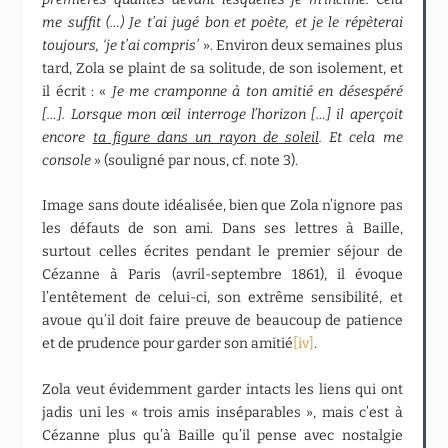
me suffit (…) Je t’ai jugé bon et poète, et je le répèterai
toujours, ‘je t’ai compris’
». Environ deux semaines plus
tard, Zola se plaint de sa solitude, de son isolement, et
il écrit : «
Je me cramponne à ton amitié en désespéré
[…]. Lorsque mon œil interroge l’horizon […] il aperçoit
encore
ta figure dans un rayon de soleil
. Et cela me
console
» (souligné par nous, cf. note 3).
Image sans doute idéalisée, bien que Zola n’ignore pas
les défauts de son ami. Dans ses lettres à Baille,
surtout celles écrites pendant le premier séjour de
Cézanne à Paris (avril-septembre 1861), il évoque
l’entêtement de celui-ci, son extrême sensibilité, et
avoue qu’il doit faire preuve de beaucoup de patience
et de prudence pour garder son amitié
[iv]
.
Zola veut évidemment garder intacts les liens qui ont
jadis uni les « trois amis inséparables », mais c’est à
Cézanne plus qu’à Baille qu’il pense avec nostalgie