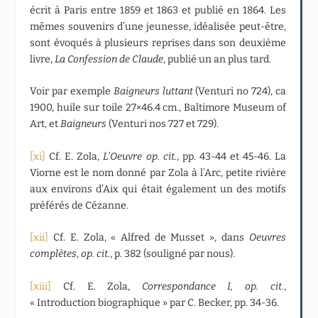
écrit à Paris entre 1859 et 1863 et publié en 1864. Les
mêmes souvenirs d’une jeunesse, idéalisée peut-être,
sont évoqués à plusieurs reprises dans son deuxième
livre,
La Confession de Claude
, publié un an plus tard.
Voir par exemple
Baigneurs luttant
(Venturi no 724), ca
1900, huile sur toile 27×46.4 cm., Baltimore Museum of
Art, et
Baigneurs
(Venturi nos 727 et 729).
[xi]
Cf. E. Zola,
L’Oeuvre op. cit.
, pp. 43-44 et 45-46. La
Viorne est le nom donné par Zola à l’Arc, petite rivière
aux environs d’Aix qui était également un des motifs
préférés de Cézanne.
[xii]
Cf. E. Zola, « Alfred de Musset », dans
Oeuvres
complètes
,
op. cit.
, p. 382 (souligné par nous).
[xiii]
Cf. E. Zola,
Correspondance I, op. cit.
,
« Introduction biographique » par C. Becker, pp. 34-36.