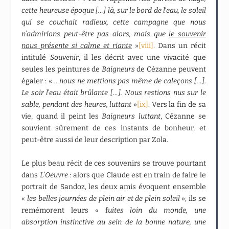
cette heureuse époque […] là, sur le bord de l’eau, le soleil
qui se couchait radieux, cette campagne que nous
n’admirions peut-être pas alors, mais que
le souvenir
nous présente si calme et riante
»
[viii]
. Dans un récit
intitulé
Souvenir
, il les décrit avec une vivacité que
seules les peintures de
Baigneurs
de Cézanne peuvent
égaler : «
…nous ne mettions pas même de caleçons […].
Le soir l’eau était brûlante […]. Nous restions nus sur le
sable, pendant des heures, luttant
»
[ix]
. Vers la fin de sa
vie, quand il peint les
Baigneurs luttant
, Cézanne se
souvient sûrement de ces instants de bonheur, et
peut-être aussi de leur description par Zola
.
Le plus beau récit de ces souvenirs se trouve pourtant
dans
L’Oeuvre
: alors que Claude est en train de faire le
portrait de Sandoz, les deux amis évoquent ensemble
«
les belles journées de plein air et de plein soleil
»; ils se
remémorent leurs « f
uites loin du monde, une
absorption instinctive au sein de la bonne nature, une