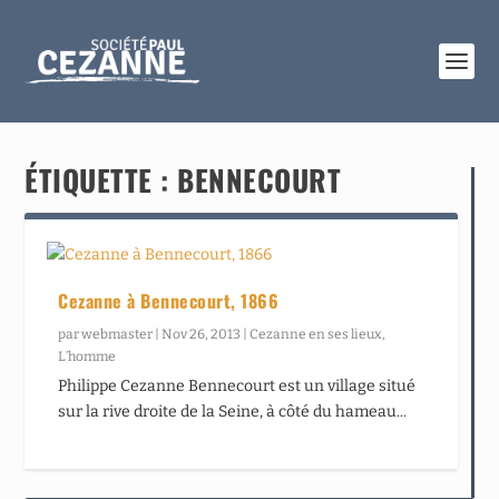
ÉTIQUETTE :
BENNECOURT
Cezanne à Bennecourt, 1866
par
webmaster
|
Nov 26, 2013
|
Cezanne en ses lieux
,
L’homme
Philippe Cezanne Bennecourt est un village situé
sur la rive droite de la Seine, à côté du hameau...