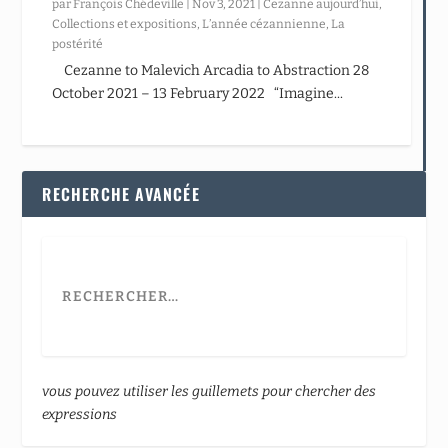
par
François Chédeville
|
Nov 3, 2021
|
Cezanne aujourd’hui
,
Collections et expositions
,
L’année cézannienne
,
La
postérité
Cezanne to Malevich Arcadia to Abstraction 28
October 2021 – 13 February 2022 “Imagine...
RECHERCHE AVANCÉE
vous pouvez utiliser les guillemets pour chercher des
expressions