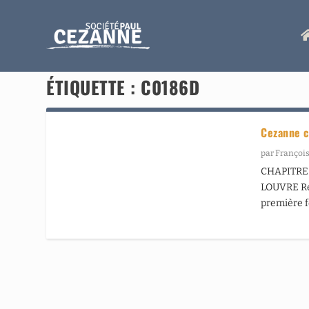
ÉTIQUETTE :
C0186D
Cezanne c
par
François
CHAPITRE 
LOUVRE Ret
première f