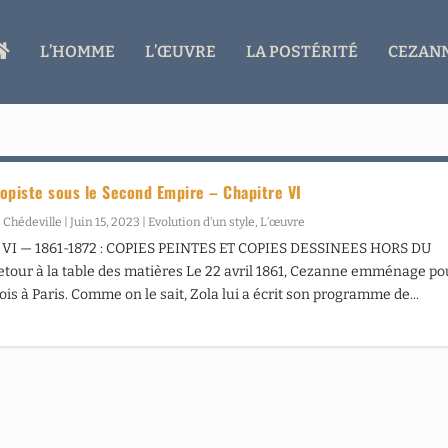
A
L’HOMME
L’ŒUVRE
LA POSTÉRITÉ
CEZANN
C
C
U
E
I
L
opiste sous le Second Empire – Chapitre VI
 Chédeville
|
Juin 15, 2023
|
Evolution d’un style
,
L’œuvre
VI — 1861-1872 : COPIES PEINTES ET COPIES DESSINEES HORS DU
our à la table des matières Le 22 avril 1861, Cezanne emménage po
ois à Paris. Comme on le sait, Zola lui a écrit son programme de...