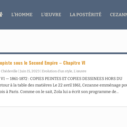
A
L’HOMME
L’ŒUVRE
LA POSTÉRITÉ
CEZANN
C
C
U
E
I
L
opiste sous le Second Empire – Chapitre VI
 Chédeville
|
Juin 15, 2023
|
Evolution d’un style
,
L’œuvre
VI — 1861-1872 : COPIES PEINTES ET COPIES DESSINEES HORS DU
our à la table des matières Le 22 avril 1861, Cezanne emménage po
ois à Paris. Comme on le sait, Zola lui a écrit son programme de...