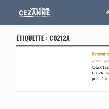
ÉTIQUETTE :
C0212A
Cezanne c
par
François
CHAPITRE 
LOUVRE Ret
première f