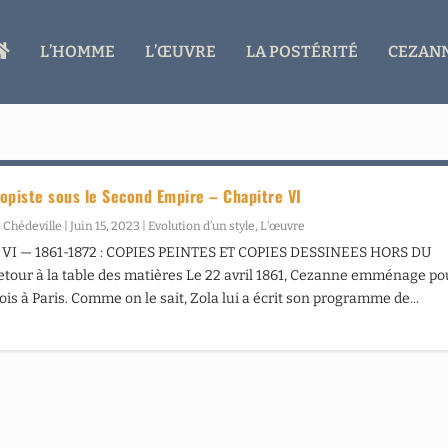
A
L’HOMME
L’ŒUVRE
LA POSTÉRITÉ
CEZANN
C
C
U
E
I
L
opiste sous le Second Empire – Chapitre VI
 Chédeville
|
Juin 15, 2023
|
Evolution d’un style
,
L’œuvre
VI — 1861-1872 : COPIES PEINTES ET COPIES DESSINEES HORS DU
our à la table des matières Le 22 avril 1861, Cezanne emménage po
ois à Paris. Comme on le sait, Zola lui a écrit son programme de...