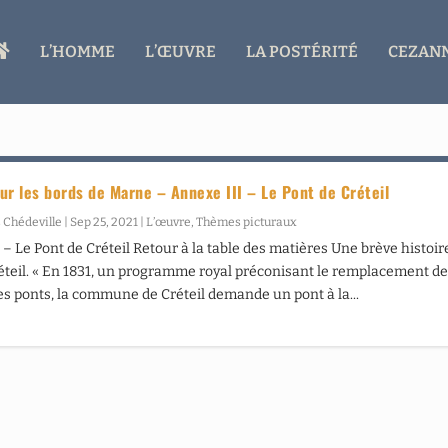
A
L’HOMME
L’ŒUVRE
LA POSTÉRITÉ
CEZANN
C
C
U
E
I
L
ur les bords de Marne – Annexe III – Le Pont de Créteil
 Chédeville
|
Sep 25, 2021
|
L’œuvre
,
Thèmes picturaux
 – Le Pont de Créteil Retour à la table des matières Une brève histoir
éteil. « En 1831, un programme royal préconisant le remplacement d
es ponts, la commune de Créteil demande un pont à la...