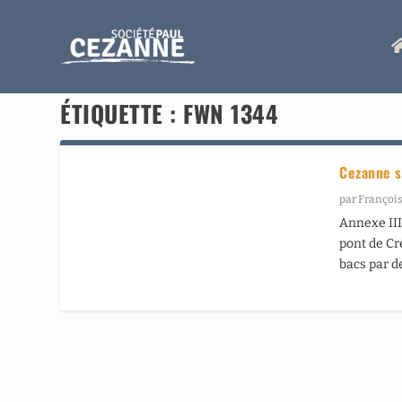
ÉTIQUETTE :
FWN 1344
Cezanne s
par
François
Annexe III
pont de Cr
bacs par d