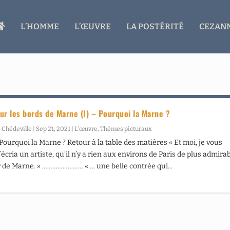
A
L’HOMME
L’ŒUVRE
LA POSTÉRITÉ
CEZANN
C
C
U
E
I
L
ur les bords de Marne (I) – Pourquoi la Marne ?
 Chédeville
|
Sep 21, 2021
|
L’œuvre
,
Thèmes picturaux
 Pourquoi la Marne ? Retour à la table des matières « Et moi, je vous
’écria un artiste, qu’il n’y a rien aux environs de Paris de plus admira
r de Marne. » …………………… « … une belle contrée qui...