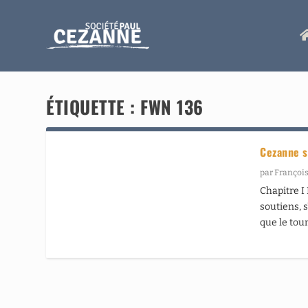
ÉTIQUETTE :
FWN 136
Cezanne s
par
François
Chapitre I
soutiens, s
que le tou