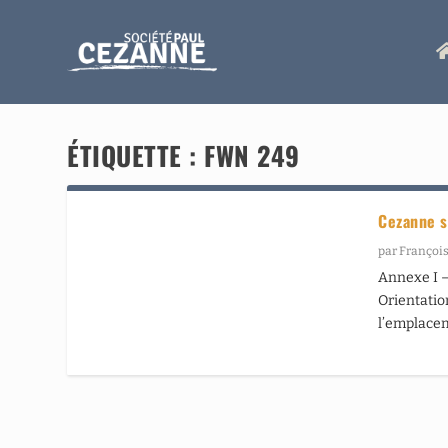
ÉTIQUETTE :
FWN 249
Cezanne s
par
François
Annexe I –
Orientatio
l’emplacem