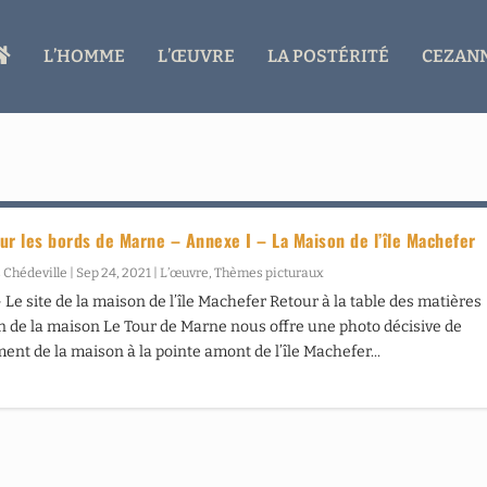
A
L’HOMME
L’ŒUVRE
LA POSTÉRITÉ
CEZANN
C
C
U
E
I
L
ur les bords de Marne – Annexe I – La Maison de l’île Machefer
 Chédeville
|
Sep 24, 2021
|
L’œuvre
,
Thèmes picturaux
 Le site de la maison de l’île Machefer Retour à la table des matières
n de la maison Le Tour de Marne nous offre une photo décisive de
ent de la maison à la pointe amont de l’île Machefer...