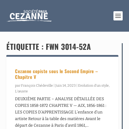
ÉTIQUETTE :
FWN 3014-52A
Cezanne copiste sous le Second Empire –
Chapitre V
par
François Chédeville
|
Juin 14, 2023
|
Evolution d’un style
,
L’œuvre
DEUXIÈME PARTIE – ANALYSE DÉTAILLÉE DES
COPIES 1858-1872 CHAPITRE V — AIX, 1856-1861 :
LES COPIES D’APPRENTISSAGE L’enfance d’un
artiste Retour à la table des matières Avant le
départ de Cezanne à Paris d’avril 1861,...