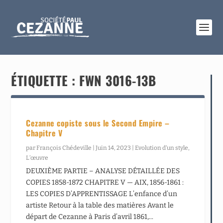
ÉTIQUETTE :
FWN 3016-13B
Cezanne copiste sous le Second Empire –
Chapitre V
par
François Chédeville
|
Juin 14, 2023
|
Evolution d’un style
,
L’œuvre
DEUXIÈME PARTIE – ANALYSE DÉTAILLÉE DES
COPIES 1858-1872 CHAPITRE V — AIX, 1856-1861 :
LES COPIES D’APPRENTISSAGE L’enfance d’un
artiste Retour à la table des matières Avant le
départ de Cezanne à Paris d’avril 1861,...