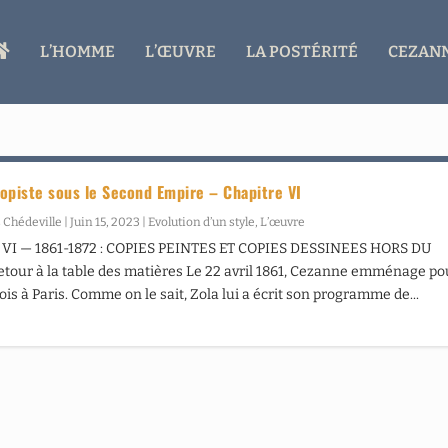
A
L’HOMME
L’ŒUVRE
LA POSTÉRITÉ
CEZANN
C
C
U
E
I
L
opiste sous le Second Empire – Chapitre VI
 Chédeville
|
Juin 15, 2023
|
Evolution d’un style
,
L’œuvre
VI — 1861-1872 : COPIES PEINTES ET COPIES DESSINEES HORS DU
our à la table des matières Le 22 avril 1861, Cezanne emménage po
ois à Paris. Comme on le sait, Zola lui a écrit son programme de...