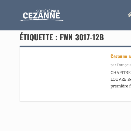
ÉTIQUETTE :
FWN 3017-12B
Cezanne c
par
François
CHAPITRE 
LOUVRE Ret
première f