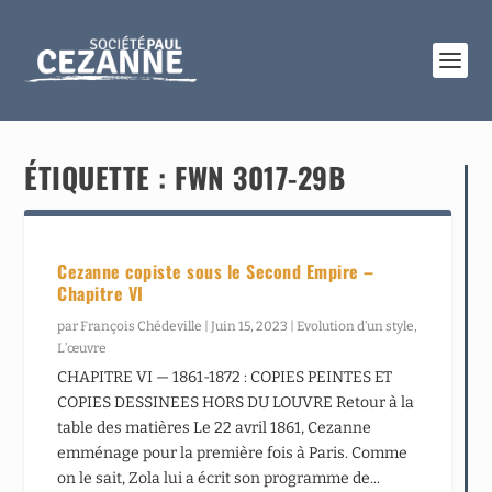
ÉTIQUETTE :
FWN 3017-29B
Cezanne copiste sous le Second Empire –
Chapitre VI
par
François Chédeville
|
Juin 15, 2023
|
Evolution d’un style
,
L’œuvre
CHAPITRE VI — 1861-1872 : COPIES PEINTES ET
COPIES DESSINEES HORS DU LOUVRE Retour à la
table des matières Le 22 avril 1861, Cezanne
emménage pour la première fois à Paris. Comme
on le sait, Zola lui a écrit son programme de...