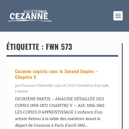
ÉTIQUETTE :
FWN 573
Cezanne copiste sous le Second Empire –
Chapitre V
par
François Chédeville
|
Juin 14, 2023
|
Evolution d’un style
,
L’œuvre
DEUXIÈME PARTIE – ANALYSE DÉTAILLÉE DES
COPIES 1858-1872 CHAPITRE V — AIX, 1856-1861 :
LES COPIES D’APPRENTISSAGE L’enfance d’un
artiste Retour à la table des matières Avant le
départ de Cezanne à Paris d’avril 1861,...