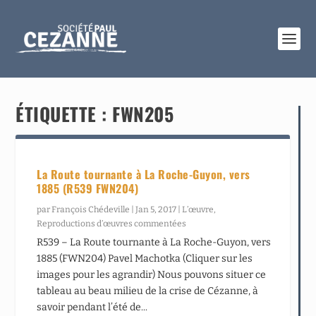
ÉTIQUETTE :
FWN205
La Route tournante à La Roche-Guyon, vers
1885 (R539 FWN204)
par
François Chédeville
|
Jan 5, 2017
|
L’œuvre
,
Reproductions d’œuvres commentées
R539 – La Route tournante à La Roche-Guyon, vers
1885 (FWN204) Pavel Machotka (Cliquer sur les
images pour les agrandir) Nous pouvons situer ce
tableau au beau milieu de la crise de Cézanne, à
savoir pendant l’été de...