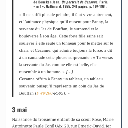
de Beucken Jean,
Un portrait de Cezanne
, Paris,
« nrf », Gallimard, 1955, 341 pages, p. 197-198 :
« Il ne suffit plus de peindre, il faut vivre autrement,
et l’attirance physique qu’il ressent pour Fanny, la
servante du Jas de Bouffan, le surprend et le
bouleverse à son âge. Cette forte fille saine sait
soulever à elle seule un tonneau pour le mettre sur le
chais, et Cezanne, qui admire toujours la force, a dit
à un camarade cette phrase surprenante : « Tu verras
la servante du Jas comme elle est belle, elle
ressemble à un homme. »
[…]
Cezanne offrira à Fanny un tableau, un tableau
souvenir, puisqu’il représente un coin du Jas de
Bouffan
[
FWN200
-R595]
. »
3 mai
Naissance du troisième enfant de sa sœur Rose, Marie
Antoinette Paule Conil (Aix, 20, rue Émeric-David, 1
er