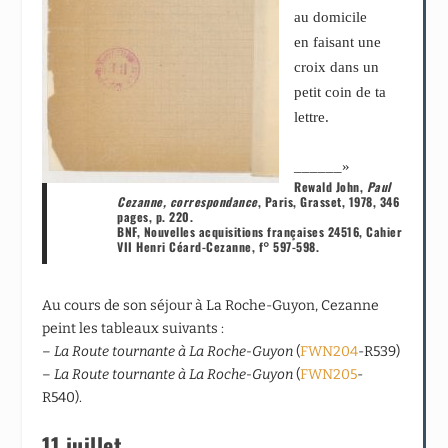
au domicile
en faisant une
croix dans un
petit coin de ta
lettre.
______»
Rewald John,
Paul
Cezanne, correspondance
, Paris, Grasset, 1978, 346
pages, p. 220.
BNF, Nouvelles acquisitions françaises 24516, Cahier
VII Henri Céard-Cezanne, f° 597-598.
Au cours de son séjour à La Roche-Guyon, Cezanne
peint les tableaux suivants :
–
La Route tournante à La Roche-Guyon
(
FWN204
-R539)
–
La Route tournante à La Roche-Guyon
(
FWN205
-
R540).
11 juillet