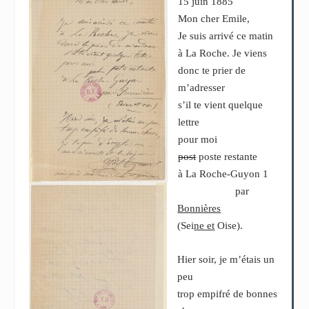
15 juin 1885
Mon cher Emile,
Je suis arrivé ce matin
à La Roche. Je viens
donc te prier de
m’adresser
s’il te vient quelque
lettre
pour moi
post
poste restante
à La Roche-Guyon
1
par
Bonnières
(Sei
ne et
Oise).
Hier soir, je m’étais un
peu
trop empifré de bonnes