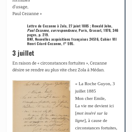
formules
d’usage,
Paul Cezanne »
Lettre de Cezanne à Zola, 27 juint 1885 ; Rewald John,
Paul Cezanne, correspondance
, Paris, Grasset, 1978, 346
pages, p. 219.
BNF, Nouvelles acquisitions françaises 24516, Cahier VII
Henri Céard-Cezanne, f° 595.
3 juillet
En raison de « circonstances fortuites », Cezanne
désire se rendre au plus vite chez Zola à Médan.
« La Roche Guyon, 3
juillet 1885
Mon cher Emile,
La vie me devient ici
[
mot inséré sur la
ligne
], à cause de
circonstances fortuites,