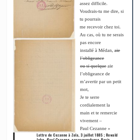
assez difficile.
Voudrais-tu me dire, si
tu pourrais
me recevoir chez toi.
Au cas, où tu ne serais
pas encore
installé à Médan,
aie
l’obligeance
ou si quelque
aie
l’obligeance de
m’avertir par un petit
mot,
Je te serre
cordialement la
main et te remercie
vivement –
Paul Cezanne »
Lettre de Cezanne à Zola, 3 juillet 1885 ; Rewald
John,
Paul Cezanne, correspondance
, Paris,