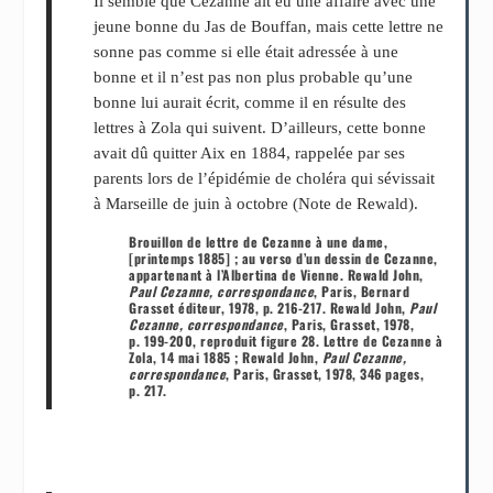
Il semble que Cezanne ait eu une affaire avec une
jeune bonne du Jas de Bouffan, mais cette lettre ne
sonne pas comme si elle était adressée à une
bonne et il n’est pas non plus probable qu’une
bonne lui aurait écrit, comme il en résulte des
lettres à Zola qui suivent. D’ailleurs, cette bonne
avait dû quitter Aix en 1884, rappelée par ses
parents lors de l’épidémie de choléra qui sévissait
à Marseille de juin à octobre (Note de Rewald).
Brouillon de lettre de Cezanne à une dame,
[printemps 1885] ; au verso d’un dessin de Cezanne,
appartenant à l’Albertina de Vienne. Rewald John,
Paul Cezanne, correspondance
, Paris, Bernard
Grasset éditeur, 1978, p. 216-217. Rewald John,
Paul
Cezanne, correspondance
, Paris, Grasset, 1978,
p. 199-200, reproduit figure 28. Lettre de Cezanne à
Zola, 14 mai 1885 ; Rewald John,
Paul Cezanne,
correspondance
, Paris, Grasset, 1978, 346 pages,
p. 217.