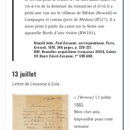
vis-à-vis de la demeure du romancier et d’où il a
peint une vue sur le château de Médan (Rewald) et
Campagne et coteau (près de Médan)
(R527). Il a
aussi peint à partir du canot sur la Seine une
aquarelle
Bords d’une rivière
(RW101).
Rewald John,
Paul Cezanne, correspondance
, Paris,
Grasset, 1978, 346 pages, p. 220-221.
BNF, Nouvelles acquisitions françaises 24516, Cahier
VII Henri Céard-Cezanne, f° 599-600.
13 juillet
Lettre de Cezanne à Zola :
«
[Vernon]
13 juillet
1
885
Mon cher ami,
Impossible pour cette
semaine