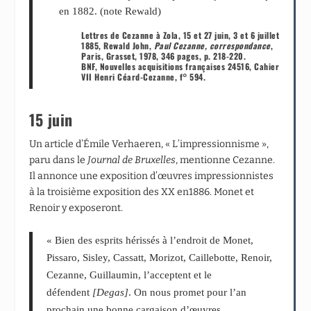
en 1882. (note Rewald)
Lettres de Cezanne à Zola, 15 et 27 juin, 3 et 6 juillet
1885, Rewald John,
Paul Cezanne, correspondance
,
Paris, Grasset, 1978, 346 pages, p. 218-220.
BNF, Nouvelles acquisitions françaises 24516, Cahier
VII Henri Céard-Cezanne, f° 594.
15 juin
Un article d’Émile Verhaeren, « L’impressionnisme »,
paru dans le
Journal de Bruxelles
, mentionne Cezanne.
Il annonce une exposition d’œuvres impressionnistes
à la troisième exposition des XX en1886. Monet et
Renoir y exposeront.
« Bien des esprits hérissés à l’endroit de Monet,
Pissaro, Sisley, Cassatt, Morizot, Caillebotte, Renoir,
Cezanne, Guillaumin, l’acceptent et le
défendent
[Degas]
. On nous promet pour l’an
prochain une bonne cargaison d’œuvres