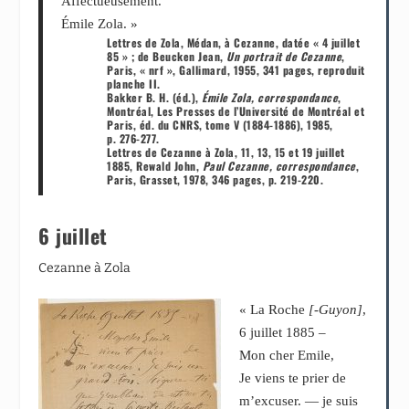
Affectueusement.
Émile Zola. »
Lettres de Zola, Médan, à Cezanne, datée « 4 juillet
85 » ; de Beucken Jean,
Un portrait de Cezanne
,
Paris, « nrf », Gallimard, 1955, 341 pages, reproduit
planche II.
Bakker B. H. (éd.),
Émile Zola, correspondance
,
Montréal, Les Presses de l’Université de Montréal et
Paris, éd. du CNRS, tome V (1884-1886), 1985,
p. 276-277.
Lettres de Cezanne à Zola, 11, 13, 15 et 19 juillet
1885, Rewald John,
Paul Cezanne, correspondance
,
Paris, Grasset, 1978, 346 pages, p. 219-220.
6 juillet
Cezanne à Zola
« La Roche
[-Guyon]
,
6 juillet 1885 –
Mon cher Emile,
Je viens te prier de
m’excuser. — je suis