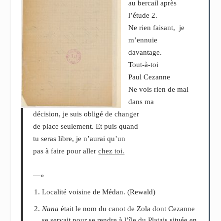
au bercail après
l’étude
2
.
Ne rien faisant, je
m’ennuie
davantage.
Tout-à-toi
Paul Cezanne
Ne vois rien de mal
dans ma
décision, je suis obligé de changer
de place seulement. Et puis quand
tu seras libre, je n’aurai qu’un
pas à faire pour aller
chez toi.
—»
Localité voisine de Médan. (Rewald)
Nana
était le nom du canot de Zola dont Cezanne
se servait pour se rendre à l’île du Platais située en