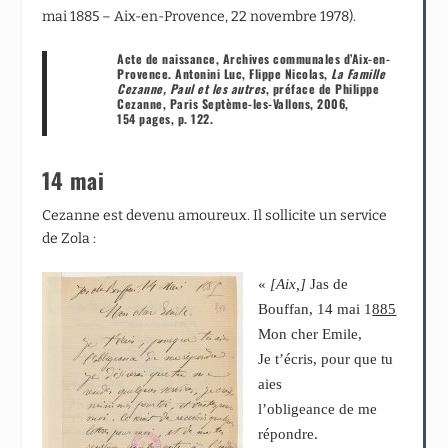
mai 1885 – Aix-en-Provence, 22 novembre 1978).
Acte de naissance, Archives communales d’Aix-en-
Provence. Antonini Luc, Flippe Nicolas,
La Famille
Cezanne, Paul et les autres
, préface de Philippe
Cezanne, Paris Septème-les-Vallons, 2006,
154 pages, p. 122.
14 mai
Cezanne est devenu amoureux. Il sollicite un service
de Zola :
«
[Aix,]
Jas de
Bouffan, 14 mai 1
885
Mon cher Emile,
Je t’écris, pour que tu
aies
l’obligeance de me
répondre.