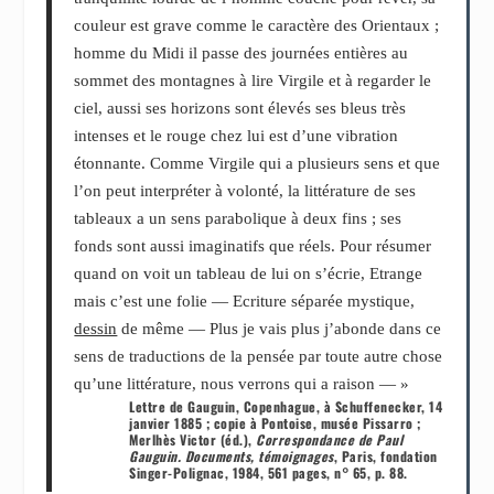
couleur est grave comme le caractère des Orientaux ;
homme du Midi il passe des journées entières au
sommet des montagnes à lire Virgile et à regarder le
ciel, aussi ses horizons sont élevés ses bleus très
intenses et le rouge chez lui est d’une vibration
étonnante. Comme Virgile qui a plusieurs sens et que
l’on peut interpréter à volonté, la littérature de ses
tableaux a un sens parabolique à deux fins ; ses
fonds sont aussi imaginatifs que réels. Pour résumer
quand on voit un tableau de lui on s’écrie, Etrange
mais c’est une folie — Ecriture séparée mystique,
dessin
de même — Plus je vais plus j’abonde dans ce
sens de traductions de la pensée par toute autre chose
qu’une littérature, nous verrons qui a raison — »
Lettre de Gauguin, Copenhague, à Schuffenecker, 14
janvier 1885 ; copie à Pontoise, musée Pissarro ;
Merlhès Victor (éd.),
Correspondance de Paul
Gauguin. Documents, témoignages
, Paris, fondation
Singer-Polignac, 1984, 561 pages, n° 65, p. 88.