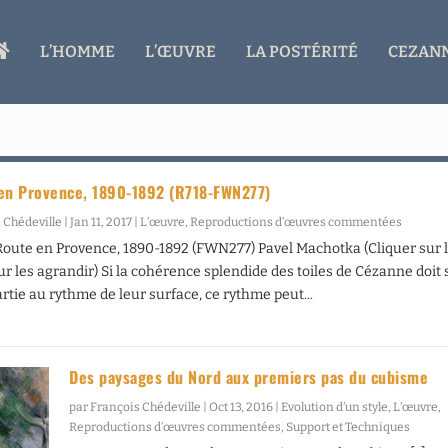
A
L’HOMME
L’ŒUVRE
LA POSTÉRITÉ
CEZANN
C
C
U
E
I
L
en Provence, 1890-1892 (R718-FWN277)
 Chédeville
|
Jan 11, 2017
|
L’œuvre
,
Reproductions d’œuvres commentées
Route en Provence, 1890-1892 (FWN277) Pavel Machotka (Cliquer sur 
r les agrandir) Si la cohérence splendide des toiles de Cézanne doit 
artie au rythme de leur surface, ce rythme peut...
Des paysages du Nord aux premiers pas du cubisme
par
François Chédeville
|
Oct 13, 2016
|
Evolution d’un style
,
L’œuvre
,
Reproductions d’œuvres commentées
,
Support et Techniques