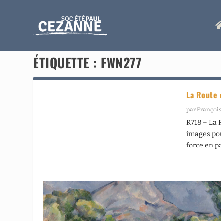
ÉTIQUETTE :
FWN277
La Route 
par
François
R718 – La 
images pou
force en p