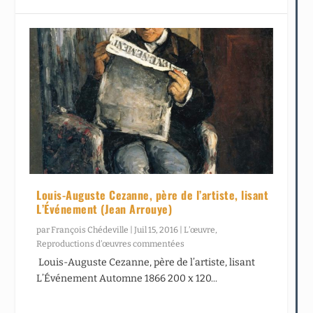
Louis-Auguste Cezanne, père de l’artiste, lisant
L’Événement (Jean Arrouye)
par
François Chédeville
|
Juil 15, 2016
|
L’œuvre
,
Reproductions d’œuvres commentées
Louis-Auguste Cezanne, père de l’artiste, lisant
L’Événement Automne 1866 200 x 120...