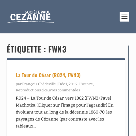
ÉTIQUETTE :
FWN3
La Tour de César (R024, FWN3)
par
François Chédeville
|
Déc 1, 2016
|
L’œuvre
,
Reproductions d’œuvres commentées
R024 – La Tour de César, vers 1862 (FWN3) Pavel
Machotka (Cliquer sur l’image pour l’agrandir) En
évoluant tout au long de la décennie 1860-70, les
paysages de Cézanne (par contraste avec les
tableaux...