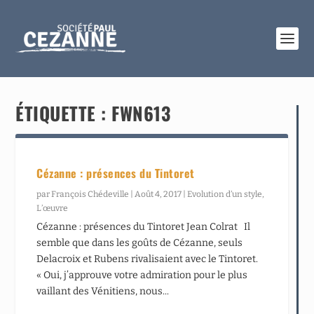
ÉTIQUETTE :
FWN613
Cézanne : présences du Tintoret
par
François Chédeville
|
Août 4, 2017
|
Evolution d’un style
,
L’œuvre
Cézanne : présences du Tintoret Jean Colrat Il
semble que dans les goûts de Cézanne, seuls
Delacroix et Rubens rivalisaient avec le Tintoret.
« Oui, j’approuve votre admiration pour le plus
vaillant des Vénitiens, nous...