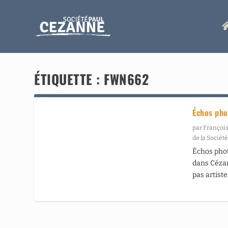
ÉTIQUETTE :
FWN662
Échos pho
par
François
de la Sociét
Échos pho
dans Cézan
pas artist