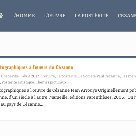
A
L’HOMME
L’ŒUVRE
LA POSTÉRITÉ
CEZANN
C
C
U
E
I
L
tographiques à l’œuvre de Cézanne
 Chédeville
|
Fév 9, 2017
|
L’œuvre
,
La postérité
,
La Société Paul Cezanne
,
Les me
é
,
Postérité artistique
,
Thèmes picturaux
tographiques à l’œuvre de Cézanne Jean Arrouye Originellement pub
ne, d’un siècle à l’autre, Marseille, éditions Parenthèses, 2006. On n
e au pays de Cézanne...