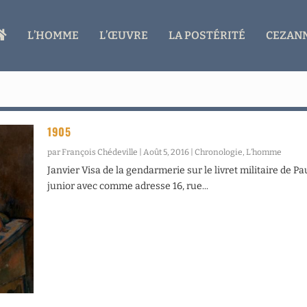
A
L’HOMME
L’ŒUVRE
LA POSTÉRITÉ
CEZANN
C
C
U
E
I
L
1905
par
François Chédeville
|
Août 5, 2016
|
Chronologie
,
L’homme
Janvier Visa de la gendarmerie sur le livret militaire de Pa
junior avec comme adresse 16, rue...