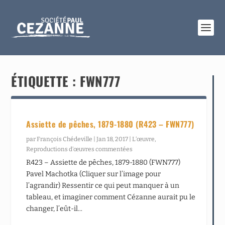
ÉTIQUETTE :
FWN777
Assiette de pêches, 1879-1880 (R423 – FWN777)
par
François Chédeville
|
Jan 18, 2017
|
L’œuvre
,
Reproductions d’œuvres commentées
R423 – Assiette de pêches, 1879-1880 (FWN777)
Pavel Machotka (Cliquer sur l’image pour
l’agrandir) Ressentir ce qui peut manquer à un
tableau, et imaginer comment Cézanne aurait pu le
changer, l’eût-il...