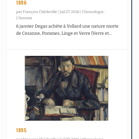
1896
par
François Chédeville
|
Juil 27, 2016
|
Chronologie
,
L’homme
6 janvier Degas achète à Vollard une nature morte
de Cezanne, Pommes, Linge et Verre (Verre et...
1895