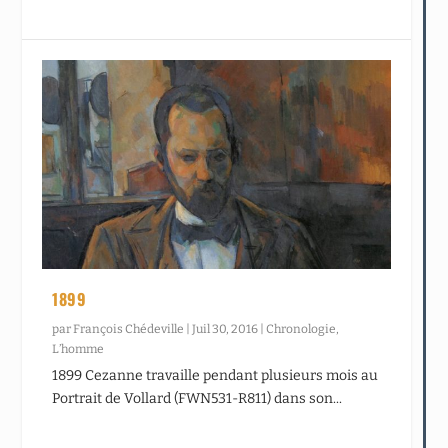
1899
par
François Chédeville
|
Juil 30, 2016
|
Chronologie
,
L’homme
1899 Cezanne travaille pendant plusieurs mois au
Portrait de Vollard (FWN531-R811) dans son...