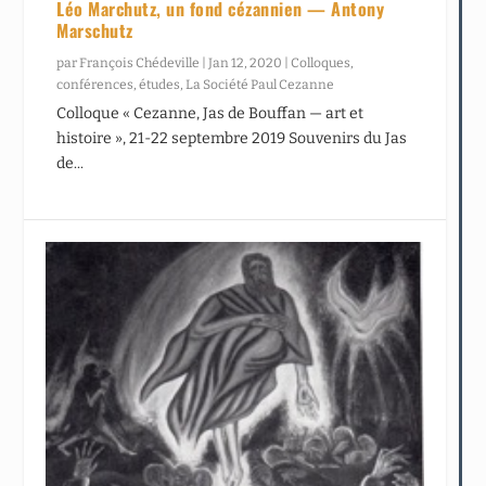
Léo Marchutz, un fond cézannien — Antony
Marschutz
par
François Chédeville
|
Jan 12, 2020
|
Colloques,
conférences, études
,
La Société Paul Cezanne
Colloque « Cezanne, Jas de Bouffan — art et
histoire », 21-22 septembre 2019 Souvenirs du Jas
de...