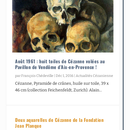
Août 1961 : huit toiles de Cézanne volées au
Pavillon de Vendôme d’Aix-en-Provence !
par
François Chédeville
|
Déc 1, 2016
|
Actualités Cézanienne
Cézanne, Pyramide de crânes, huile sur toile, 39 x
46 cm (collection Feichenfeldt, Zurich). Alain...
Deux aquarelles de Cézanne de la Fondation
Jean Planque