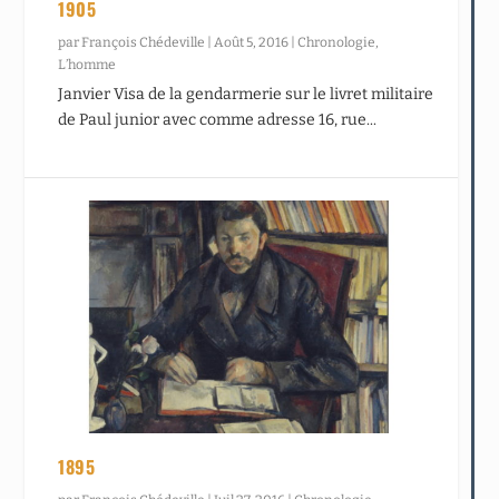
1905
par
François Chédeville
|
Août 5, 2016
|
Chronologie
,
L’homme
Janvier Visa de la gendarmerie sur le livret militaire
de Paul junior avec comme adresse 16, rue...
1895