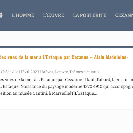
A
L’HOMME
L’ŒUVRE
LA POSTÉRITÉ
CEZANN
C
C
U
E
I
L
des vues de la mer à L’Estaque par Cezanne – Alain Madeleine-
 Chédeville
|
Fév 6, 2023
|
Brèves
,
L’œuvre
,
Thèmes picturaux
s vues de la mer à L’Estaque par Cezanne Il faut d’abord, bien sûr, li
 L’Estaque. Naissance du paysage moderne 1870-1910 qui accompag
osition au musée Cantini, à Marseille[1]L’Estaque....