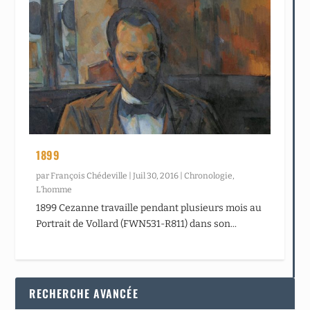
1899
par
François Chédeville
|
Juil 30, 2016
|
Chronologie
,
L’homme
1899 Cezanne travaille pendant plusieurs mois au
Portrait de Vollard (FWN531-R811) dans son...
RECHERCHE AVANCÉE