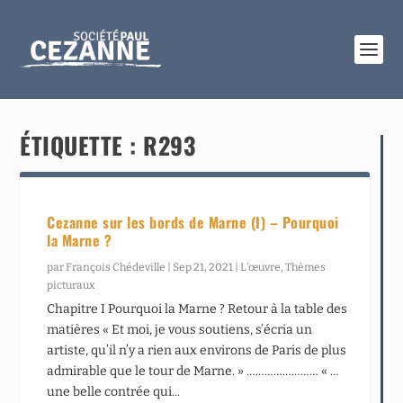
ÉTIQUETTE :
R293
Cezanne sur les bords de Marne (I) – Pourquoi
la Marne ?
par
François Chédeville
|
Sep 21, 2021
|
L’œuvre
,
Thèmes
picturaux
Chapitre I Pourquoi la Marne ? Retour à la table des
matières « Et moi, je vous soutiens, s’écria un
artiste, qu’il n’y a rien aux environs de Paris de plus
admirable que le tour de Marne. » …………………… « …
une belle contrée qui...