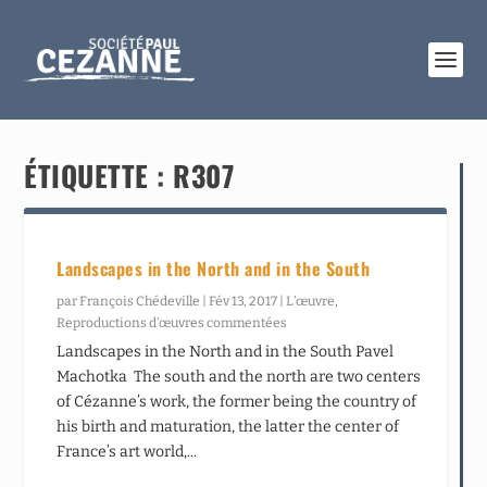
ÉTIQUETTE :
R307
Landscapes in the North and in the South
par
François Chédeville
|
Fév 13, 2017
|
L’œuvre
,
Reproductions d’œuvres commentées
Landscapes in the North and in the South Pavel
Machotka The south and the north are two centers
of Cézanne’s work, the former being the country of
his birth and maturation, the latter the center of
France’s art world,...