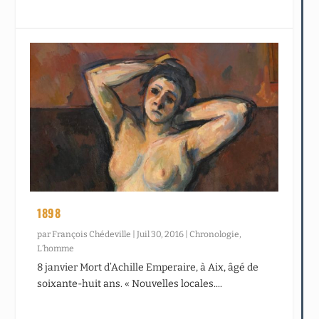
1898
par
François Chédeville
|
Juil 30, 2016
|
Chronologie
,
L’homme
8 janvier Mort d’Achille Emperaire, à Aix, âgé de
soixante-huit ans. « Nouvelles locales....