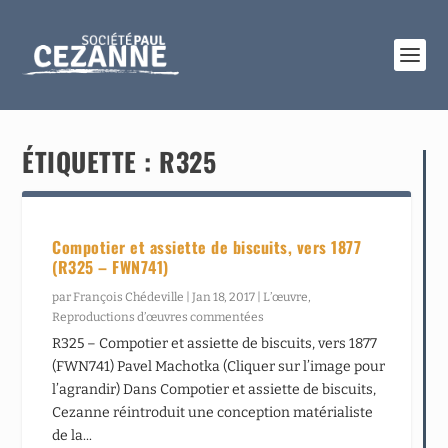
ÉTIQUETTE :
R325
Compotier et assiette de biscuits, vers 1877
(R325 – FWN741)
par
François Chédeville
|
Jan 18, 2017
|
L’œuvre
,
Reproductions d’œuvres commentées
R325 – Compotier et assiette de biscuits, vers 1877
(FWN741) Pavel Machotka (Cliquer sur l’image pour
l’agrandir) Dans Compotier et assiette de biscuits,
Cezanne réintroduit une conception matérialiste
de la...