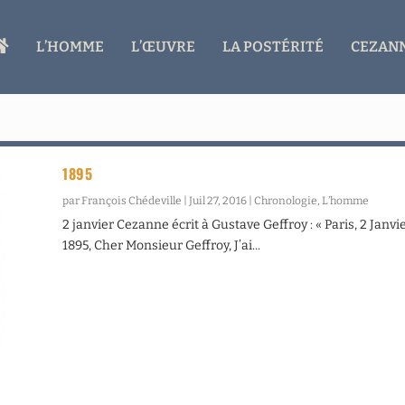
A
L’HOMME
L’ŒUVRE
LA POSTÉRITÉ
CEZANN
C
C
U
E
I
L
1895
par
François Chédeville
|
Juil 27, 2016
|
Chronologie
,
L’homme
2 janvier Cezanne écrit à Gustave Geffroy : « Paris, 2 Janvi
1895, Cher Monsieur Geffroy, J’ai...