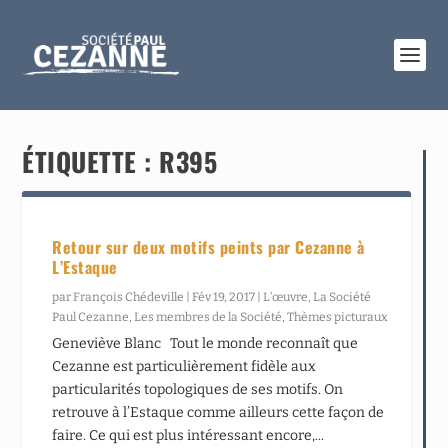
ÉTIQUETTE :
R395
Retour sur deux motifs peints par Cezanne à
L’Estaque
par
François Chédeville
|
Fév 19, 2017
|
L’œuvre
,
La Société
Paul Cezanne
,
Les membres de la Société
,
Thèmes picturaux
Geneviève Blanc Tout le monde reconnaît que
Cezanne est particulièrement fidèle aux
particularités topologiques de ses motifs. On
retrouve à l’Estaque comme ailleurs cette façon de
faire. Ce qui est plus intéressant encore,...