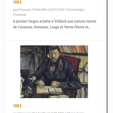
1896
par
François Chédeville
|
Juil 27, 2016
|
Chronologie
,
L’homme
6 janvier Degas achète à Vollard une nature morte
de Cezanne, Pommes, Linge et Verre (Verre et...
1895