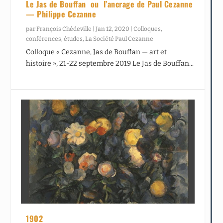
Le Jas de Bouffan ou l’ancrage de Paul Cezanne
— Philippe Cezanne
par
François Chédeville
|
Jan 12, 2020
|
Colloques,
conférences, études
,
La Société Paul Cezanne
Colloque « Cezanne, Jas de Bouffan — art et
histoire », 21-22 septembre 2019 Le Jas de Bouffan...
1902