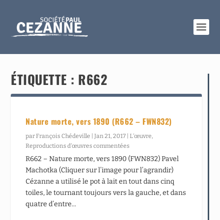
ÉTIQUETTE :
R662
Nature morte, vers 1890 (R662 – FWN832)
par
François Chédeville
|
Jan 21, 2017
|
L’œuvre
,
Reproductions d’œuvres commentées
R662 – Nature morte, vers 1890 (FWN832) Pavel
Machotka (Cliquer sur l’image pour l’agrandir)
Cézanne a utilisé le pot à lait en tout dans cinq
toiles, le tournant toujours vers la gauche, et dans
quatre d’entre...