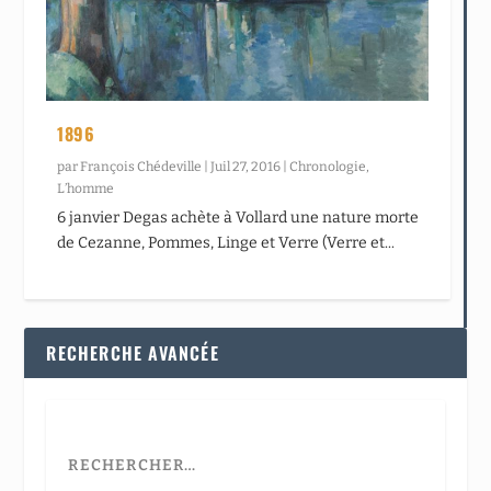
1896
par
François Chédeville
|
Juil 27, 2016
|
Chronologie
,
L’homme
6 janvier Degas achète à Vollard une nature morte
de Cezanne, Pommes, Linge et Verre (Verre et...
RECHERCHE AVANCÉE