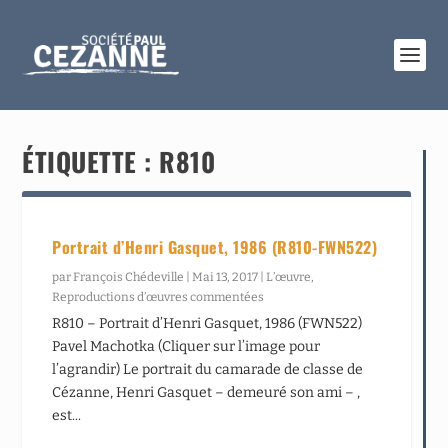
ÉTIQUETTE :
R810
Portrait d’Henri Gasquet, 1986 (R810-FWN522)
par
François Chédeville
|
Mai 13, 2017
|
L’œuvre
,
Reproductions d’œuvres commentées
R810 – Portrait d’Henri Gasquet, 1986 (FWN522)
Pavel Machotka (Cliquer sur l’image pour
l’agrandir) Le portrait du camarade de classe de
Cézanne, Henri Gasquet – demeuré son ami – ,
est...