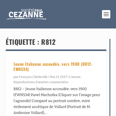
ÉTIQUETTE :
R812
Jeune Italienne accoudée, vers 1900 (R812-
FWN534)
par
François Chédeville
|
Mai 13, 2017
|
L’œuvre
,
Reproductions d’œuvres commentées
R812 – Jeune Italienne accoudée, vers 1900
(FWN534) Pavel Machotka (Cliquer sur l’image pour
l’agrandir) Comparé au portrait sombre, voire
virilement ascétique de Vollard (Portrait de M.
Ambroise Vollard),...