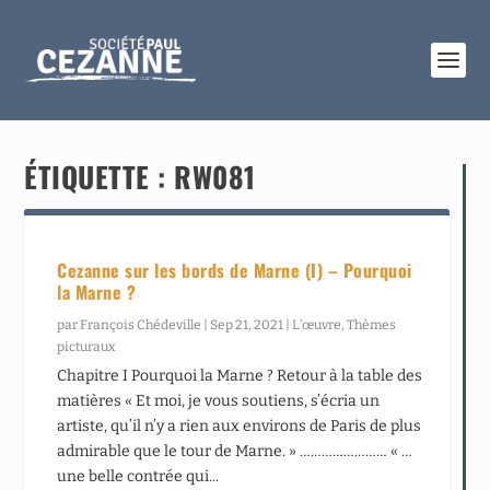
ÉTIQUETTE :
RW081
Cezanne sur les bords de Marne (I) – Pourquoi
la Marne ?
par
François Chédeville
|
Sep 21, 2021
|
L’œuvre
,
Thèmes
picturaux
Chapitre I Pourquoi la Marne ? Retour à la table des
matières « Et moi, je vous soutiens, s’écria un
artiste, qu’il n’y a rien aux environs de Paris de plus
admirable que le tour de Marne. » …………………… « …
une belle contrée qui...