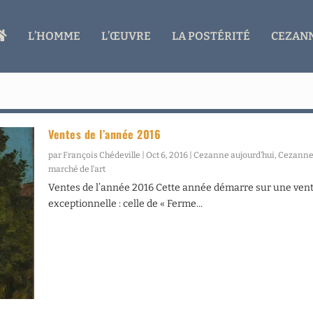
A
L’HOMME
L’ŒUVRE
LA POSTÉRITÉ
CEZANN
C
C
U
E
I
L
Ventes de l’année 2016
par
François Chédeville
|
Oct 6, 2016
|
Cezanne aujourd’hui
,
Cezanne 
marché de l’art
Ventes de l’année 2016 Cette année démarre sur une ven
exceptionnelle : celle de « Ferme...