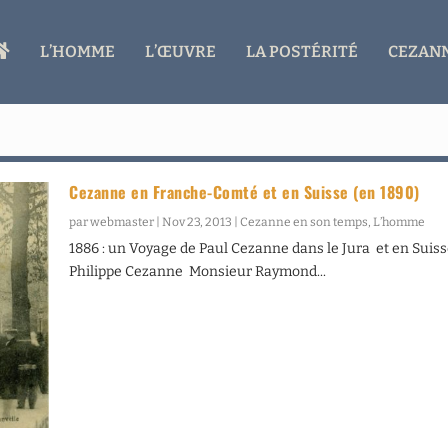
A
L’HOMME
L’ŒUVRE
LA POSTÉRITÉ
CEZANN
C
C
U
E
I
L
Cezanne en Franche-Comté et en Suisse (en 1890)
par
webmaster
|
Nov 23, 2013
|
Cezanne en son temps
,
L’homme
1886 : un Voyage de Paul Cezanne dans le Jura et en Suis
Philippe Cezanne Monsieur Raymond...