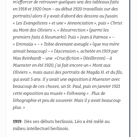
m’efforcer de retrouver quelques uns des tableaux faits
en 1918 et 1920 (non – au début 1920 travaillais sur des
portraits) alors il y avait d’abord des dessins au fusain.
« Les Evangelistes » et une « Annonciation », puis « Christ
au Mont des Oliviers », « Résurrection » (parmi les
premiers faits à Neumarkt). Puis « Jean à Patmos » –
« Emmaüs » – « Tobie devenant aveugle » (que ma mère
aimait beaucoup) – « l’Ascension », achetée en 1919 par
Max Reinhardt – une »Crucifiction » (Heilbronn) – à
Muenster en été 1920, j’ai fait encore un « Mont aux
Oliviers », mais aussi des portraits de Magda H. et du fils,
qui avait 5 ans. Il y avait une exposition à Muenster avec
beaucoup de ces choses, un St. Paul, puis en janvier 1921
cette exposition au musée « Folkwang » . Plus de
lithographie et peu de souvenir. Mais il y avait beaucoup
plus. »
1919
: Dès ses débuts berlinois, Léo a été mêlé au
milieu intellectuel berlinois.