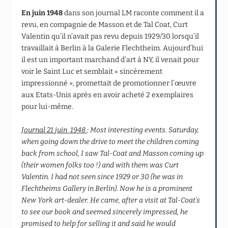
En juin 1948
dans son journal LM raconte comment il a
revu, en compagnie de Masson et de Tal Coat, Curt
Valentin qu’il n’avait pas revu depuis 1929/30 lorsqu’il
travaillait à Berlin à la Galerie Flechtheim. Aujourd’hui
il est un important marchand d’art à NY, il venait pour
voir le Saint Luc et semblait « sincèrement
impressionné », promettait de promotionner l’œuvre
aux Etats-Unis après en avoir acheté 2 exemplaires
pour lui-même.
Journal
21 juin
1948
: Most interesting events. Saturday,
when going down the drive to meet the children coming
back from school, I saw Tal-Coat and Masson coming up
(their women folks too !) and with them was Curt
Valentin. I had not seen since 1929 or 30 (he was in
Flechtheims Gallery in Berlin). Now he is a prominent
New York art-dealer. He came, after a visit at Tal-Coat’s
to see our book and seemed sincerely impressed, he
promised to help for selling it and said he would