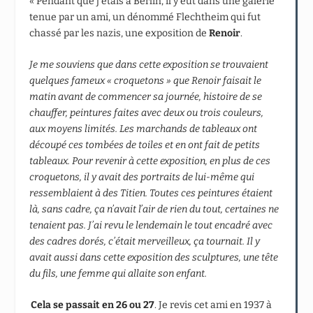
« Pendant que j’étais à Berlin, il y eut dans une galerie
tenue par un ami, un dénommé Flechtheim qui fut
chassé par les nazis, une exposition de
Renoir
.
Je me souviens que dans cette exposition se trouvaient
quelques fameux « croquetons » que Renoir faisait le
matin avant de commencer sa journée, histoire de se
chauffer, peintures faites avec deux ou trois couleurs,
aux moyens limités. Les marchands de tableaux ont
découpé ces tombées de toiles et en ont fait de petits
tableaux. Pour revenir à cette exposition, en plus de ces
croquetons, il y avait des portraits de lui-même qui
ressemblaient à des Titien. Toutes ces peintures étaient
là, sans cadre, ça n’avait l’air de rien du tout, certaines ne
tenaient pas. J’ai revu le lendemain le tout encadré avec
des cadres dorés, c’était merveilleux, ça tournait. Il y
avait aussi dans cette exposition des sculptures, une tête
du fils, une femme qui allaite son enfant.
Cela se passait en 26 ou 27
. Je revis cet ami en 1937 à