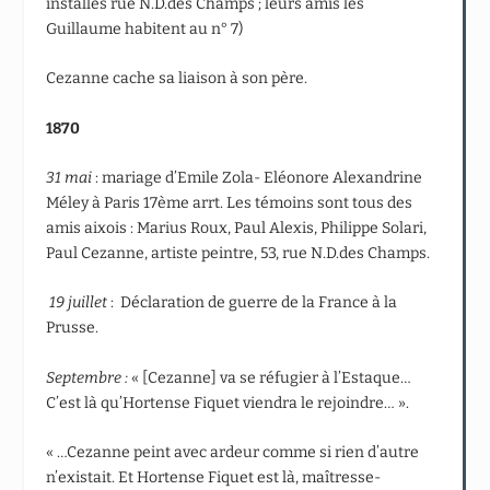
installés rue N.D.des Champs ; leurs amis les
Guillaume habitent au n° 7)
Cezanne cache sa liaison à son père.
1870
31 mai
: mariage d’Emile Zola- Eléonore Alexandrine
Méley à Paris 17
ème
arrt. Les témoins sont tous des
amis aixois : Marius Roux, Paul Alexis, Philippe Solari,
Paul Cezanne, artiste peintre, 53, rue N.D.des Champs.
19 juillet
: Déclaration de guerre de la France à la
Prusse.
Septembre :
« [Cezanne] va se réfugier à l’Estaque…
C’est là qu’Hortense Fiquet viendra le rejoindre… ».
« …Cezanne peint avec ardeur comme si rien d’autre
n’existait. Et Hortense Fiquet est là, maîtresse-