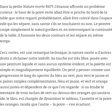
Dans la petite
Nature morte
R677, Cézanne affronte un problème
curieux : le haut de la poire verte allait être si proche du bord de la
table que notre regard, probablement, allait être coincé dans l’espac
vide qui les sépare, sans savoir s’ils se touchaient ou non. Le peintre
coupe simplement le nœud gordien et, en interrompant la continuit
de la table, il fusionne les deux contours et les sépare en même
temps.
Ceci, certes, est une remarque technique, la nature morte a d’autres
droits à réclamer notre intérêt. Sa touche est très libre, posée avec
une peinture liquide et sans aucun système évident, et la palette est
simple et magnifiquement équilibrée. On peut y penser comme une
progression le long du spectre du bleu au vert, puis vers le jaune et
paires simples complémentaires, bleu et jaune, et vert et orange
ussi justes et dépendent de ce que l’on regarde : si on étudie le
émentaire de trois taches de vert au-dessus des oranges qui sautera
de, le bleu, est chargée de dynamiser le tableau, l’assiette et la poire
es oranges, tandis que l’autre – la poire – s’en écartant.