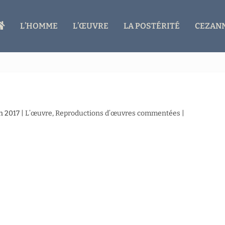
A
L’HOMME
L’ŒUVRE
LA POSTÉRITÉ
CEZANN
C
C
U
E
I
L
an 2017
|
L’œuvre
,
Reproductions d’œuvres commentées
|